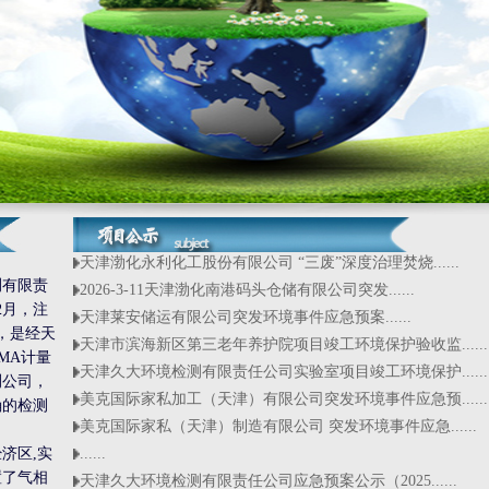
天津渤化永利化工股份有限公司 “三废”深度治理焚烧......
测有限责
2026-3-11天津渤化南港码头仓储有限公司突发......
2月，注
天津莱安储运有限公司突发环境事件应急预案......
元，是经天
天津市滨海新区第三老年养护院项目竣工环境保护验收监......
MA计量
天津久大环境检测有限责任公司实验室项目竣工环境保护......
测公司，
美克国际家私加工（天津）有限公司突发环境事件应急预......
确的检测
美克国际家私（天津）制造有限公司 突发环境事件应急......
济区,实
......
置了气相
天津久大环境检测有限责任公司应急预案公示（2025......